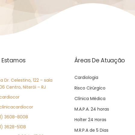
 Estamos
Áreas De Atuação
Cardiologia
a Dr. Celestino, 122 – sala
06 Centro, Niterói – RJ
Risco Cirúrgico
cardiocor
Clínica Médica
linicacardiocor
M.A.P.A. 24 horas
1) 3608-8008
Holter 24 Horas
1) 3628-5108
M.R.P.A de 5 Dias