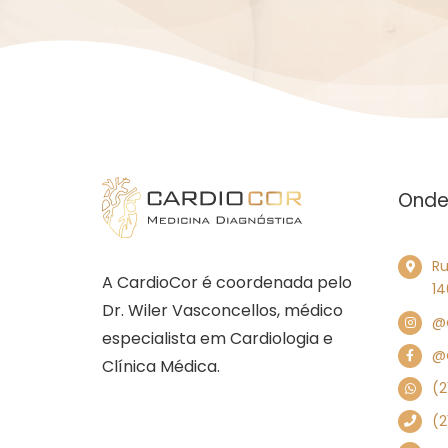
Onde
Ru
A CardioCor é coordenada pelo
14
Dr. Wiler Vasconcellos, médico
@
especialista em Cardiologia e
@c
Clínica Médica.
(2
(2