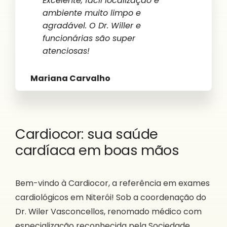
Excelente, fácil localização e
Ambiente tranquilo, profissionais
Ótima. Foi tudo maravilhoso todos
A clínica dá uma sensação de
Gosto muito do atendimento
ambiente muito limpo e
capacitados, atendimento
fazem a diferença. Merecem mais
organização e limpeza. Muito bom
desde a recepção até o
agradável. O Dr. Willer e
excelente. Sou grata a toda a
que as 5 estrelas!//❤
o atendimento.
atendimento médico. Eu
funcionárias são super
equipe.
recomendo!
atenciosas!
Marcia Santos
Marcello Freitas
Teresa Santos
Cynthia Brandão
Mariana Carvalho
Cardiocor: sua saúde
cardíaca em boas mãos
Bem-vindo à Cardiocor, a referência em exames
cardiológicos em Niterói! Sob a coordenação do
Dr. Wiler Vasconcellos, renomado médico com
especialização reconhecida pela Sociedade