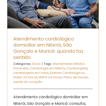
Atendimento cardiológico
domiciliar em Niterói, São
Gonçalo e Maricá: quando faz
sentido
Categorias:
Dicas
|
Tags:
Atendimento Médico
Domiciliar
,
Cardiologia em Niterói
,
Cardiologista
,
cardiologista em casa
,
Exames Cardiológicos
,
Holter 24 Horas
,
MAPA 24 Horas
,
Plano de Saúde
,
saúde do coração
Atendimento cardiológico domiciliar em
Niterói, São Gonçalo e Maricá: consulta,