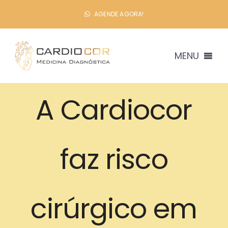
Ir
AGENDE AGORA!
para
o
conteúdo
MENU
A Cardiocor
Quem
Ex
faz risco
Consult
cirúrgico em
Atendiment