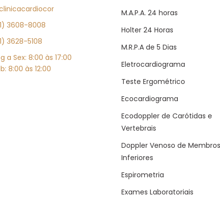
linicacardiocor
M.A.P.A. 24 horas
1) 3608-8008
Holter 24 Horas
1) 3628-5108
M.R.P.A de 5 Dias
g a Sex: 8:00 às 17:00
Eletrocardiograma
b: 8:00 às 12:00
Teste Ergométrico
Ecocardiograma
Ecodoppler de Carótidas e
Vertebrais
Doppler Venoso de Membro
Inferiores
Espirometria
Exames Laboratoriais