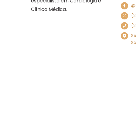
especialista em Cardiologia e
@c
Clínica Médica.
(2
(2
Se
Sá