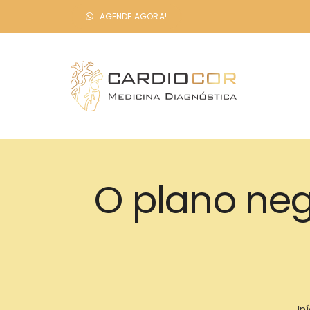
Ir
AGENDE AGORA!
para
o
conteúdo
O plano ne
Iní