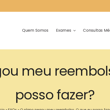
Quem Somos
Exames
Consultas Mé
gou meu reembols
posso fazer?
cio
»
FAQs
»
O plano negou meu reembolso. O que eu posso faz