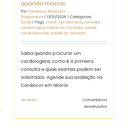
quando marcar
Por
Cardiocor Medicina
Diagnóstica
|
13/01/2026
|
Categorias:
Dicas
|
Tags:
check-up cardíaco
,
consulta
cardiológica
,
Exame do Coração
,
saúde
cardiovascular
,
saúde do coração
Saiba quando procurar um
cardiologista, como é a primeira
consulta e quais exames podem ser
solicitados. Agende sua avaliação na
Cardiocor em Niterói.
m
Ler Mais
Comentários
PA
em
desativados
Primeira
ras
consulta
com