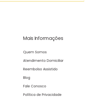
benefícios
do
ta:
check-
up
cardíaco
anual:
Por
Mais Informações
que
ele
Quem Somos
é
essencial?
Atendimento Domiciliar
Reembolso Assistido
Blog
Fale Conosco
Política de Privacidade