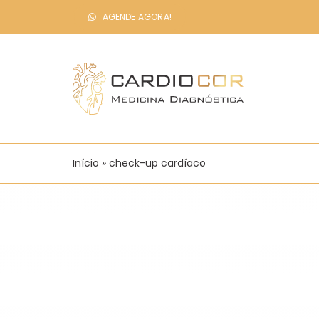
Ir
AGENDE AGORA!
para
o
conteúdo
Início
»
check-up cardíaco