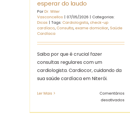
esperar do laudo
Por
Dr. Wiler
Vasconcellos
|
07/05/2026
|
Categorias:
Dicas
|
Tags:
Cardiologista
,
check-up
cardíaco
,
Consulta
,
exame domiciliar
,
Saúde
Cardíaca
Saiba por que é crucial fazer
consultas regulares com um
cardiologista. Cardiocor, cuidando da
sua saúde cardíaca em Niterói.
Ler Mais
Comentários
e
desativados
MA
24
ho
—