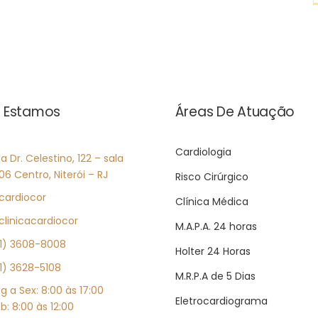
mo
o
nciona,
cardiologis
eparo
o
que
esperar
e
e
perar
 Estamos
Áreas De Atuação
quando
marcar
udo
Cardiologia
a Dr. Celestino, 122 – sala
06 Centro, Niterói – RJ
Risco Cirúrgico
cardiocor
Clínica Médica
linicacardiocor
M.A.P.A. 24 horas
1) 3608-8008
Holter 24 Horas
1) 3628-5108
M.R.P.A de 5 Dias
g a Sex: 8:00 às 17:00
Eletrocardiograma
b: 8:00 às 12:00