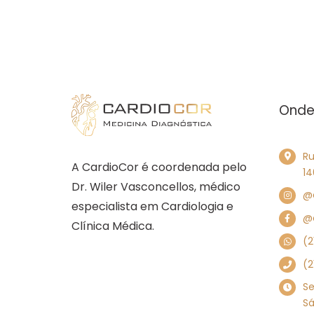
co
fu
pr
e
o
qu
es
Onde
do
la
Ru
A CardioCor é coordenada pelo
14
Dr. Wiler Vasconcellos, médico
@
especialista em Cardiologia e
@c
Clínica Médica.
(2
(2
Se
Sá